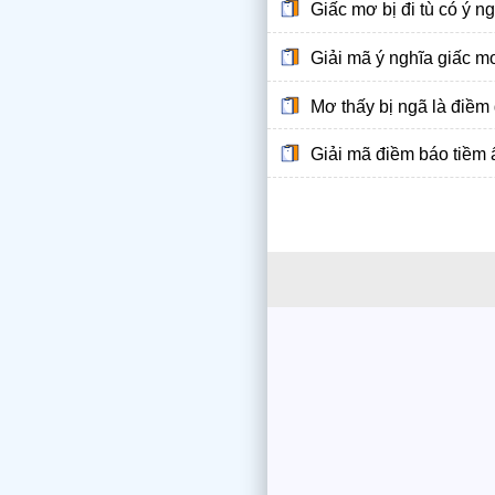
Giấc mơ bị đi tù có ý 
Giải mã ý nghĩa giấc mơ
Mơ thấy bị ngã là điềm 
Giải mã điềm báo tiềm 