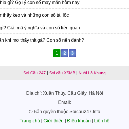
nghĩa gì? Gợi ý con số may mắn hôm nay
 thấy kẹo và những con số tài lộc
gì? Giải mã ý nghĩa và con số liên quan
ẩn khi mơ thấy thịt gà? Con số nên đánh?
1
2
3
|
|
Soi Cầu 247
Soi cầu XSMB
Nuôi Lô Khung
Địa chỉ: Xuân Thủy, Cầu Giấy, Hà Nội
Email:
© Bản quyền thuộc Soicau247.Info
Trang chủ
|
Giới thiệu
|
Điều khoản
|
Liên hệ