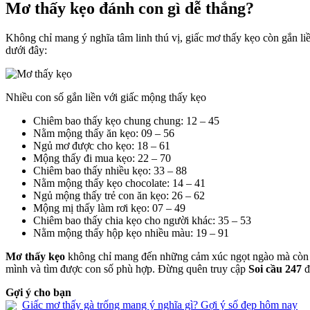
Mơ thấy kẹo đánh con gì dễ thắng?
Không chỉ mang ý nghĩa tâm linh thú vị, giấc mơ thấy kẹo còn gắn l
dưới đây:
Nhiều con số gắn liền với giấc mộng thấy kẹo
Chiêm bao thấy kẹo chung chung: 12 – 45
Nằm mộng thấy ăn kẹo: 09 – 56
Ngủ mơ được cho kẹo: 18 – 61
Mộng thấy đi mua kẹo: 22 – 70
Chiêm bao thấy nhiều kẹo: 33 – 88
Nằm mộng thấy kẹo chocolate: 14 – 41
Ngủ mộng thấy trẻ con ăn kẹo: 26 – 62
Mộng mị thấy làm rơi kẹo: 07 – 49
Chiêm bao thấy chia kẹo cho người khác: 35 – 53
Nằm mộng thấy hộp kẹo nhiều màu: 19 – 91
Mơ thấy kẹo
không chỉ mang đến những cảm xúc ngọt ngào mà còn ẩn 
mình và tìm được con số phù hợp. Đừng quên truy cập
Soi cầu 247
đ
Gợi ý cho bạn
Giấc mơ thấy gà trống mang ý nghĩa gì? Gợi ý số đẹp hôm nay