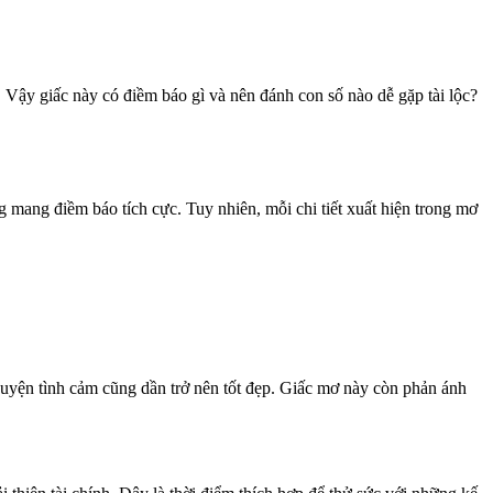
 Vậy giấc này có điềm báo gì và nên đánh con số nào dễ gặp tài lộc?
 mang điềm báo tích cực. Tuy nhiên, mỗi chi tiết xuất hiện trong mơ
 chuyện tình cảm cũng dần trở nên tốt đẹp. Giấc mơ này còn phản ánh