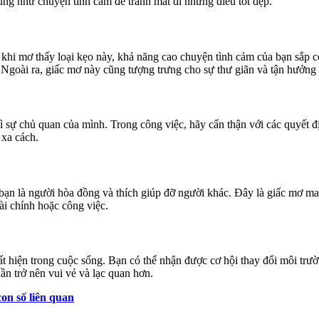
ng như chuyện tình cảm để tránh mất đi những điều tốt đẹp.
, khi mơ thấy loại kẹo này, khả năng cao chuyện tình cảm của bạn sắp 
Ngoài ra, giấc mơ này cũng tượng trưng cho sự thư giãn và tận hưởng
 vì sự chủ quan của mình. Trong công việc, hãy cẩn thận với các quyết
 xa cách.
ạn là người hòa đồng và thích giúp đỡ người khác. Đây là giấc mơ man
ài chính hoặc công việc.
t hiện trong cuộc sống. Bạn có thể nhận được cơ hội thay đổi môi trư
ần trở nên vui vẻ và lạc quan hơn.
con số liên quan