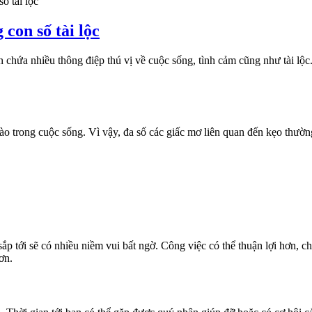
ố tài lộc
con số tài lộc
chứa nhiều thông điệp thú vị về cuộc sống, tình cảm cũng như tài lộc.
o trong cuộc sống. Vì vậy, đa số các giấc mơ liên quan đến kẹo thường
 sắp tới sẽ có nhiều niềm vui bất ngờ. Công việc có thể thuận lợi hơn,
ơn.