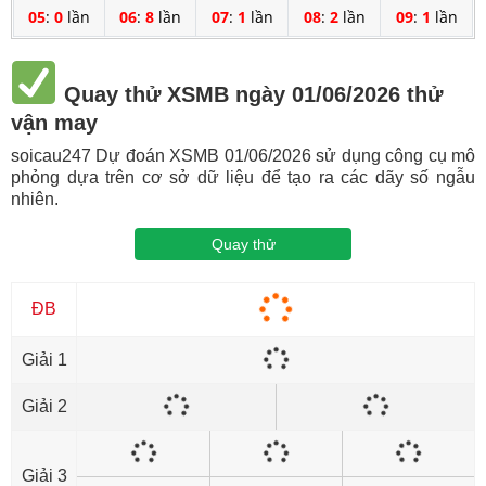
05
:
0
lần
06
:
8
lần
07
:
1
lần
08
:
2
lần
09
:
1
lần
Quay thử XSMB ngày 01/06/2026 thử
vận may
soicau247 Dự đoán XSMB 01/06/2026 sử dụng công cụ mô
phỏng dựa trên cơ sở dữ liệu để tạo ra các dãy số ngẫu
nhiên.
Quay thử
ĐB
Giải 1
Giải 2
Giải 3