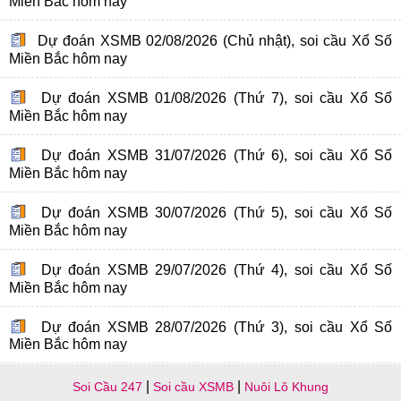
Miền Bắc hôm nay
Dự đoán XSMB 02/08/2026 (Chủ nhật), soi cầu Xổ Số
Miền Bắc hôm nay
Dự đoán XSMB 01/08/2026 (Thứ 7), soi cầu Xổ Số
Miền Bắc hôm nay
Dự đoán XSMB 31/07/2026 (Thứ 6), soi cầu Xổ Số
Miền Bắc hôm nay
Dự đoán XSMB 30/07/2026 (Thứ 5), soi cầu Xổ Số
Miền Bắc hôm nay
Dự đoán XSMB 29/07/2026 (Thứ 4), soi cầu Xổ Số
Miền Bắc hôm nay
Dự đoán XSMB 28/07/2026 (Thứ 3), soi cầu Xổ Số
Miền Bắc hôm nay
|
|
Soi Cầu 247
Soi cầu XSMB
Nuôi Lô Khung