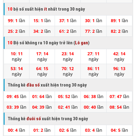
10
bộ số xuất hiện
ít
nhất trong 30 ngày
99
:
1
lần
15
:
1
lần
37
:
1
lần
30
:
1
lần
89
:
1
lần
25
:
2
lần
34
:
2
lần
61
:
2
lần
77
:
2
lần
82
:
2
lần
10
Bộ số không ra 10 ngày trở lên (
Lô gan
)
10
:
11
17
:
14
23
:
14
27
:
11
42
:
14
ngày
ngày
ngày
ngày
ngày
53
:
14
64
:
15
70
:
12
86
:
11
96
:
13
ngày
ngày
ngày
ngày
ngày
Thống kê
đầu số
xuất hiện trong 30 ngày
09
:
45
lần
01
:
64
lần
05
:
52
lần
06
:
38
lần
07
:
47
lần
03
:
39
lần
04
:
39
lần
02
:
41
lần
00
:
40
lần
08
:
54
lần
Thống kê
đuôi số
xuất hiện trong 30 ngày
00
:
4
lần
01
:
2
lần
02
:
6
lần
03
:
4
lần
04
:
5
lần