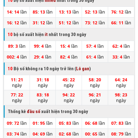
10
bộ số xuất hiện
nhiều
nhất trong 30 ngày
14
:
14
lần
85
:
13
lần
13
:
13
lần
52
:
13
lần
76
:
12
lần
16
:
12
lần
31
:
12
lần
51
:
12
lần
73
:
12
lần
66
:
11
lần
10
bộ số xuất hiện
ít
nhất trong 30 ngày
89
:
3
lần
99
:
4
lần
15
:
4
lần
57
:
4
lần
62
:
4
lần
002
:
4
lần
29
:
4
lần
82
:
4
lần
61
:
4
lần
33
:
4
lần
10
Bộ số không ra 10 ngày trở lên (
Lô gan
)
11
:
21
31
:
18
45
:
22
58
:
20
64
:
24
ngày
ngày
ngày
ngày
ngày
77
:
22
83
:
18
94
:
22
96
:
21
98
:
23
ngày
ngày
ngày
ngày
ngày
Thống kê
đầu số
xuất hiện trong 30 ngày
09
:
72
lần
01
:
95
lần
05
:
83
lần
06
:
68
lần
07
:
83
lần
03
:
74
lần
04
:
69
lần
02
:
68
lần
00
:
65
lần
08
:
79
lần