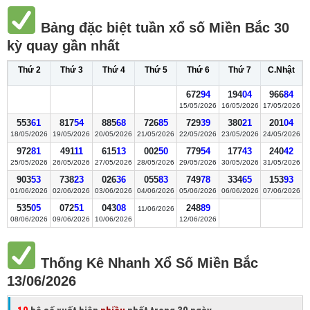
Bảng đặc biệt tuần xổ số Miền Bắc 30
kỳ quay gần nhất
Thứ 2
Thứ 3
Thứ 4
Thứ 5
Thứ 6
Thứ 7
C.Nhật
672
94
194
04
966
84
15/05/2026
16/05/2026
17/05/2026
553
61
817
54
885
68
726
85
729
39
380
21
201
04
18/05/2026
19/05/2026
20/05/2026
21/05/2026
22/05/2026
23/05/2026
24/05/2026
972
81
491
11
615
13
002
50
779
54
177
43
240
42
25/05/2026
26/05/2026
27/05/2026
28/05/2026
29/05/2026
30/05/2026
31/05/2026
903
53
738
23
026
36
055
83
749
78
334
65
153
93
01/06/2026
02/06/2026
03/06/2026
04/06/2026
05/06/2026
06/06/2026
07/06/2026
535
05
072
51
043
08
248
89
11/06/2026
08/06/2026
09/06/2026
10/06/2026
12/06/2026
Thống Kê Nhanh Xổ Số Miền Bắc
13/06/2026