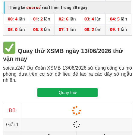
Thống kê
đuôi số
xuất hiện trong 30 ngày
00
:
4
lần
01
:
2
lần
02
:
6
lần
03
:
4
lần
04
:
5
lần
05
:
0
lần
06
:
8
lần
07
:
1
lần
08
:
2
lần
09
:
1
lần
Quay thử XSMB ngày 13/06/2026 thử
vận may
soicau247 Dự đoán XSMB 13/06/2026 sử dụng công cụ mô
phỏng dựa trên cơ sở dữ liệu để tạo ra các dãy số ngẫu
nhiên.
Quay thử
ĐB
Giải 1