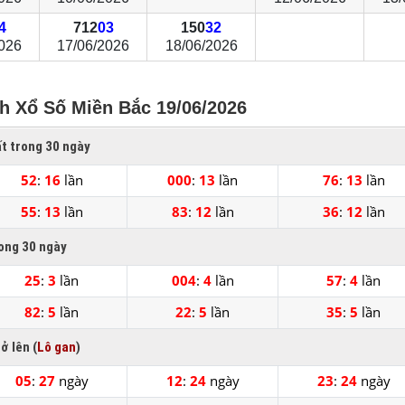
4
712
03
150
32
026
17/06/2026
18/06/2026
 Xổ Số Miền Bắc 19/06/2026
t trong 30 ngày
52
:
16
lần
000
:
13
lần
76
:
13
lần
55
:
13
lần
83
:
12
lần
36
:
12
lần
ong 30 ngày
25
:
3
lần
004
:
4
lần
57
:
4
lần
82
:
5
lần
22
:
5
lần
35
:
5
lần
ở lên (
Lô gan
)
05
:
27
ngày
12
:
24
ngày
23
:
24
ngày