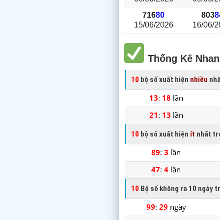
716
80
803
8
15/06/2026
16/06/2
Thống Kê Nhanh
10
bộ số xuất hiện
nhiều
nhấ
13
:
18
lần
21
:
13
lần
10
bộ số xuất hiện
ít
nhất tr
89
:
3
lần
47
:
4
lần
10
Bộ số không ra 10 ngày tr
99
:
29
ngày