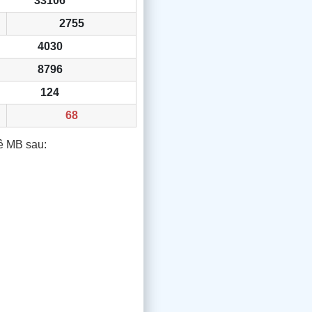
33106
2755
4030
8796
124
68
kê MB sau: