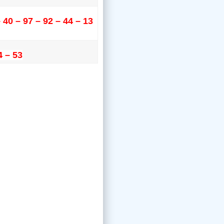
– 40 – 97 – 92 – 44 – 13
4 – 53