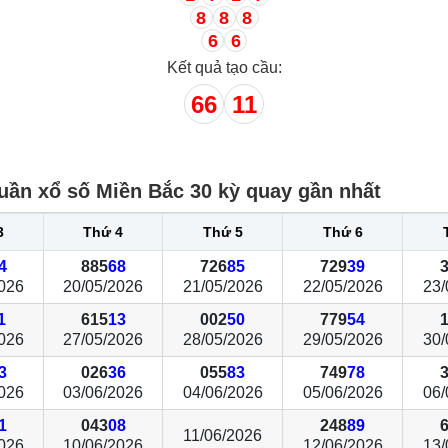
8
8
8
6
6
Kết quả tạo cầu:
66
11
uần xổ số Miền Bắc 30 kỳ quay gần nhất
3
Thứ 4
Thứ 5
Thứ 6
4
885
68
726
85
729
39
026
20/05/2026
21/05/2026
22/05/2026
23/
1
615
13
002
50
779
54
026
27/05/2026
28/05/2026
29/05/2026
30/
3
026
36
055
83
749
78
026
03/06/2026
04/06/2026
05/06/2026
06/
1
043
08
248
89
11/06/2026
026
10/06/2026
12/06/2026
13/