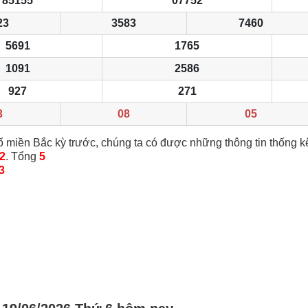
85155
07752
23
3583
7460
5691
1765
1091
2586
927
271
3
08
05
ố miền Bắc kỳ trước, chúng ta có được những thông tin thống 
2
. Tổng
5
3