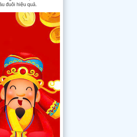
ầu đuôi hiệu quả.