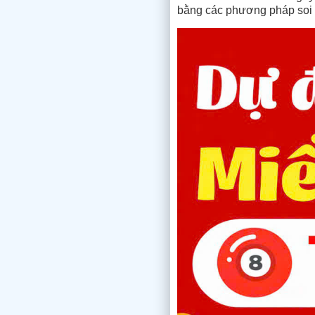
bằng các phương pháp soi cầ