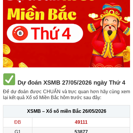
Dự đoán XSMB 27/05/2026 ngày Thứ 4
Để dự đoán được CHUẨN và trực quan hơn hãy cùng xem
lại kết quả Xổ số Miền Bắc hôm trước sau đây:
XSMB – Xổ số miền Bắc 26/05/2026
ĐB
49111
G1
53877