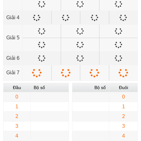
Giải 4
Giải 5
Giải 6
Giải 7
Đầu
Bộ số
Bộ số
Đuôi
0
0
1
1
2
2
3
3
4
4