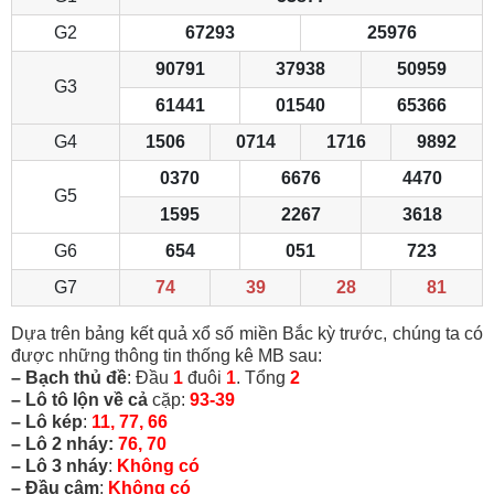
G2
67293
25976
90791
37938
50959
G3
61441
01540
65366
G4
1506
0714
1716
9892
0370
6676
4470
G5
1595
2267
3618
G6
654
051
723
G7
74
39
28
81
Dựa trên bảng kết quả xổ số miền Bắc kỳ trước, chúng ta có
được những thông tin thống kê MB sau:
– Bạch thủ đề
: Đầu
1
đuôi
1
. Tổng
2
– Lô tô lộn về cả
cặp:
93-39
– Lô kép
:
11, 77, 66
– Lô 2 nháy:
76, 70
– Lô 3 nháy
:
Không có
– Đầu câm
:
Không có