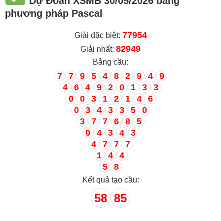
Dự Đoán XSMB 30/05/2026 bằng
phương pháp Pascal
77954
Giải đặc biệt:
82949
Giải nhất:
Bảng cầu:
7
7
9
5
4
8
2
9
4
9
4
6
4
9
2
0
1
3
3
0
0
3
1
2
1
4
6
0
3
4
3
3
5
0
3
7
7
6
8
5
0
4
3
4
3
4
7
7
7
1
4
4
5
8
Kết quả tạo cầu:
58
85