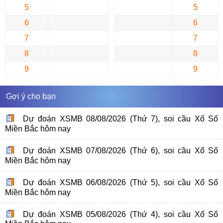
5
5
6
6
7
7
8
8
9
9
Gợi ý cho bạn
Dự đoán XSMB 08/08/2026 (Thứ 7), soi cầu Xổ Số
Miền Bắc hôm nay
Dự đoán XSMB 07/08/2026 (Thứ 6), soi cầu Xổ Số
Miền Bắc hôm nay
Dự đoán XSMB 06/08/2026 (Thứ 5), soi cầu Xổ Số
Miền Bắc hôm nay
Dự đoán XSMB 05/08/2026 (Thứ 4), soi cầu Xổ Số