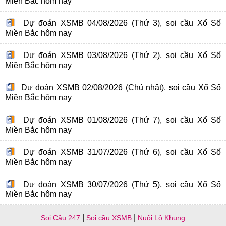
Miền Bắc hôm nay
Dự đoán XSMB 04/08/2026 (Thứ 3), soi cầu Xổ Số
Miền Bắc hôm nay
Dự đoán XSMB 03/08/2026 (Thứ 2), soi cầu Xổ Số
Miền Bắc hôm nay
Dự đoán XSMB 02/08/2026 (Chủ nhật), soi cầu Xổ Số
Miền Bắc hôm nay
Dự đoán XSMB 01/08/2026 (Thứ 7), soi cầu Xổ Số
Miền Bắc hôm nay
Dự đoán XSMB 31/07/2026 (Thứ 6), soi cầu Xổ Số
Miền Bắc hôm nay
Dự đoán XSMB 30/07/2026 (Thứ 5), soi cầu Xổ Số
Miền Bắc hôm nay
|
|
Soi Cầu 247
Soi cầu XSMB
Nuôi Lô Khung