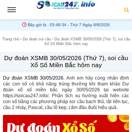
Bây giờ là :
03:48:34 - Thứ 7 Ngày 8/8/2026
Trang chủ
›
Dự đoán soi cầu
›
Dự đoán XSMB 30/05/2026 (Thứ 7), soi cầu
Xổ Số Miền Bắc hôm nay
Dự đoán XSMB 30/05/2026 (Thứ 7), soi cầu
Xổ Số Miền Bắc hôm nay
Dự đoán XSMB 30/05/2026
. Anh em hãy cùng nhận định
các con số có khả năng trúng thưởng khi tham khảo Dự
đoán xổ số miền bắc ngày 30/05/2026 tại website
https://soicau247.info/. Phân tích xu hướng xuất hiện các
con số bằng các phương pháp soi cầu bạch thủ, lật liên tục,
cầu 2 nháy, Pascal, cầu lô kẹp, câm đầu đuôi hiệu quả.