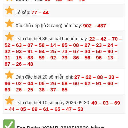
77 – 44
Lô kép:
902 – 487
Xỉu chủ đẹp (lô 3 càng) hôm nay:
22 – 42 – 70 –
Dàn đặc biệt 36 số bất bại hôm nay:
52 – 63 – 07 – 58 – 14 – 85 – 08 – 27 – 23 – 24 –
32 – 93 – 91 – 94 – 25 – 73 – 67 – 30 – 50 – 90 –
31 – 15 – 88 – 59 – 92 – 79 – 86 – 56 – 96 – 13 –
87 – 26 – 48
27 – 22 – 88 – 33 –
Dàn đặc biệt 20 số miễn phí:
96 – 02 – 04 – 06 – 26 – 68 – 60 – 62 – 91 – 60 –
69 – 26 – 25 – 38 – 37 – 65
40 – 03 – 69
Dàn đặc biệt 10 số ngày 2026-05-30:
– 44 – 05 – 09 – 61 – 65 – 47 – 53