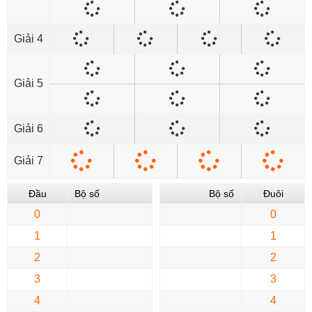
Giải 4
Giải 5
Giải 6
Giải 7
Đầu
Bộ số
Bộ số
Đuôi
0
0
1
1
2
2
3
3
4
4