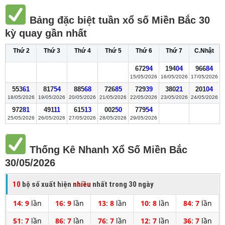
Bảng đặc biệt tuần xổ số Miền Bắc 30
kỳ quay gần nhất
Thứ 2
Thứ 3
Thứ 4
Thứ 5
Thứ 6
Thứ 7
C.Nhật
672
94
194
04
966
84
15/05/2026
16/05/2026
17/05/2026
553
61
817
54
885
68
726
85
729
39
380
21
201
04
18/05/2026
19/05/2026
20/05/2026
21/05/2026
22/05/2026
23/05/2026
24/05/2026
972
81
491
11
615
13
002
50
779
54
25/05/2026
26/05/2026
27/05/2026
28/05/2026
29/05/2026
Thống Kê Nhanh Xổ Số Miền Bắc
30/05/2026
10
bộ số xuất hiện
nhiều
nhất trong 30 ngày
14
:
9
lần
16
:
9
lần
13
:
8
lần
10
:
8
lần
84
:
7
lần
51
:
7
lần
86
:
7
lần
76
:
7
lần
12
:
7
lần
36
:
7
lần