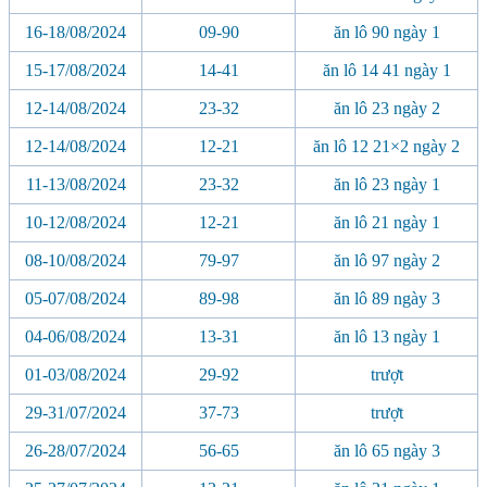
16-18/08/2024
09-90
ăn lô 90 ngày 1
15-17/08/2024
14-41
ăn lô 14 41 ngày 1
12-14/08/2024
23-32
ăn lô 23 ngày 2
12-14/08/2024
12-21
ăn lô 12 21×2 ngày 2
11-13/08/2024
23-32
ăn lô 23 ngày 1
10-12/08/2024
12-21
ăn lô 21 ngày 1
08-10/08/2024
79-97
ăn lô 97 ngày 2
05-07/08/2024
89-98
ăn lô 89 ngày 3
04-06/08/2024
13-31
ăn lô 13 ngày 1
01-03/08/2024
29-92
trượt
29-31/07/2024
37-73
trượt
26-28/07/2024
56-65
ăn lô 65 ngày 3