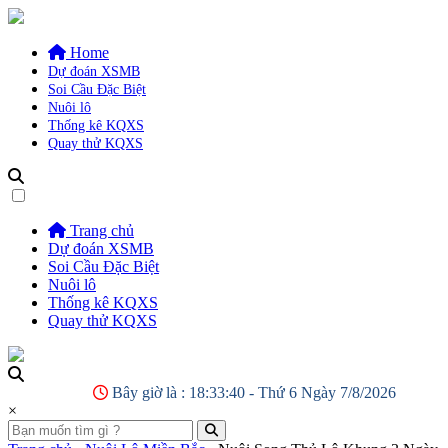
Home
Dự đoán XSMB
Soi Cầu Đặc Biệt
Nuôi lô
Thống kê KQXS
Quay thử KQXS
Trang chủ
Dự đoán XSMB
Soi Cầu Đặc Biệt
Nuôi lô
Thống kê KQXS
Quay thử KQXS
Bây giờ là :
18:33:41 - Thứ 6 Ngày 7/8/2026
×