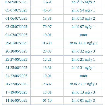
07-09/07/2025
15-51
ăn lô 15 ngày 2
05-07/07/2025
45-54
ăn lô 54 ngày 1
04-06/07/2025
13-31
ăn lô 13 ngày 2
03-05/07/2025
79-97
ăn lô 97 ngày 1
01-03/07/2025
19-91
trượt
29-01/07/2025
03-30
ăn lô 03 30 ngày 2
26-28/06/2025
23-32
ăn lô 32 ngày 3
25-27/06/2025
12-21
ăn lô 21 ngày 1
24-25/06/2025
13-31
ăn lô 31 ngày 1
21-23/06/2025
19-91
trượt
20-22/06/2025
23-32
ăn lô 23 32 ngày 1
17-19/06/2025
13-31
ăn lô 13 ngày 3
14-16/06/2025
01-10
ăn lô 01 ngày 3