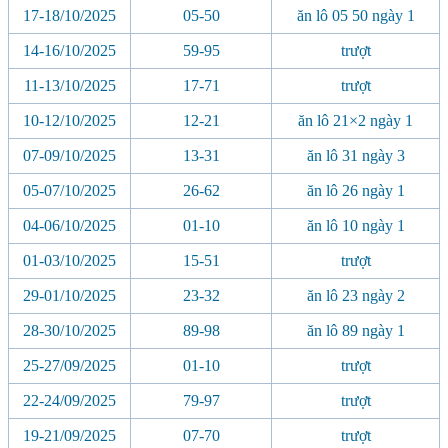
17-18/10/2025
05-50
ăn lô 05 50 ngày 1
14-16/10/2025
59-95
trượt
11-13/10/2025
17-71
trượt
10-12/10/2025
12-21
ăn lô 21×2 ngày 1
07-09/10/2025
13-31
ăn lô 31 ngày 3
05-07/10/2025
26-62
ăn lô 26 ngày 1
04-06/10/2025
01-10
ăn lô 10 ngày 1
01-03/10/2025
15-51
trượt
29-01/10/2025
23-32
ăn lô 23 ngày 2
28-30/10/2025
89-98
ăn lô 89 ngày 1
25-27/09/2025
01-10
trượt
22-24/09/2025
79-97
trượt
19-21/09/2025
07-70
trượt