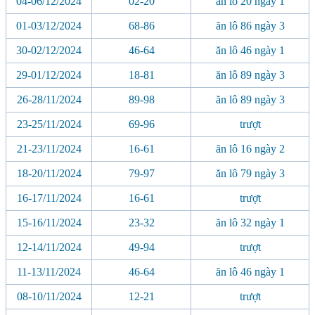
04-06/12/2024
02-20
ăn lô 20 ngày 1
01-03/12/2024
68-86
ăn lô 86 ngày 3
30-02/12/2024
46-64
ăn lô 46 ngày 1
29-01/12/2024
18-81
ăn lô 89 ngày 3
26-28/11/2024
89-98
ăn lô 89 ngày 3
23-25/11/2024
69-96
trượt
21-23/11/2024
16-61
ăn lô 16 ngày 2
18-20/11/2024
79-97
ăn lô 79 ngày 3
16-17/11/2024
16-61
trượt
15-16/11/2024
23-32
ăn lô 32 ngày 1
12-14/11/2024
49-94
trượt
11-13/11/2024
46-64
ăn lô 46 ngày 1
08-10/11/2024
12-21
trượt