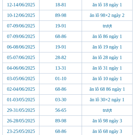
12-14/06/2025
18-81
ăn lô 18 ngày 1
10-12/06/2025
89-98
ăn lô 98×2 ngày 2
07-09/06/2025
19-91
trượt
07-09/06/2025
68-86
ăn lô 86 ngày 1
06-08/06/2025
19-91
ăn lô 19 ngày 1
05-07/06/2025
28-82
ăn lô 28 ngày 1
04-06/06/2025
13-31
ăn lô 31 ngày 1
03-05/06/2025
01-10
ăn lô 10 ngày 1
02-04/06/2025
68-86
ăn lô 68 86 ngày 1
01-03/05/2025
03-30
ăn lô 30×2 ngày 1
29-31/05/2025
56-65
trượt
26-28/05/2025
89-98
ăn lô 98 ngày 3
23-25/05/2025
68-86
ăn lô 68 ngày 3