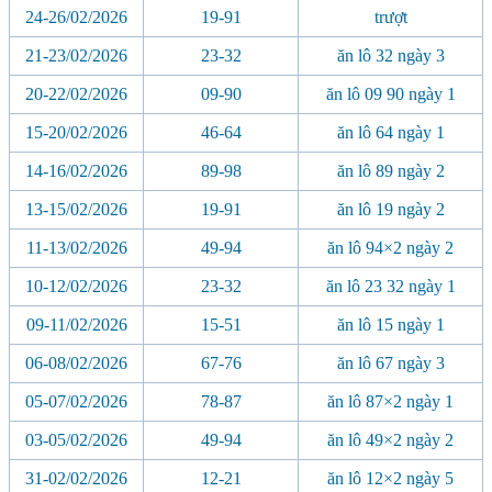
24-26/02/2026
19-91
trượt
21-23/02/2026
23-32
ăn lô 32 ngày 3
20-22/02/2026
09-90
ăn lô 09 90 ngày 1
15-20/02/2026
46-64
ăn lô 64 ngày 1
14-16/02/2026
89-98
ăn lô 89 ngày 2
13-15/02/2026
19-91
ăn lô 19 ngày 2
11-13/02/2026
49-94
ăn lô 94×2 ngày 2
10-12/02/2026
23-32
ăn lô 23 32 ngày 1
09-11/02/2026
15-51
ăn lô 15 ngày 1
06-08/02/2026
67-76
ăn lô 67 ngày 3
05-07/02/2026
78-87
ăn lô 87×2 ngày 1
03-05/02/2026
49-94
ăn lô 49×2 ngày 2
31-02/02/2026
12-21
ăn lô 12×2 ngày 5