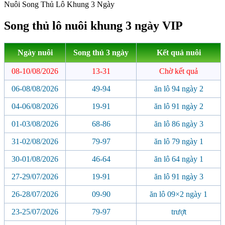
Nuôi Song Thủ Lô Khung 3 Ngày
Song thủ lô nuôi khung 3 ngày VIP
Ngày nuôi
Song thủ 3 ngày
Kết quả nuôi
08-10/08/2026
13-31
Chờ kết quả
06-08/08/2026
49-94
ăn lô 94 ngày 2
04-06/08/2026
19-91
ăn lô 91 ngày 2
01-03/08/2026
68-86
ăn lô 86 ngày 3
31-02/08/2026
79-97
ăn lô 79 ngày 1
30-01/08/2026
46-64
ăn lô 64 ngày 1
27-29/07/2026
19-91
ăn lô 91 ngày 3
26-28/07/2026
09-90
ăn lô 09×2 ngày 1
23-25/07/2026
79-97
trượt