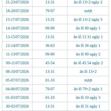
21-23/07/2026
13-31
ăn lô 13×2 ngày 2
18-20/07/2026
79-97
trượt
15-17/07/2026
13-31
ăn lô 13×2 ngày 3
14-16/07/2026
09-90
ăn lô 90 ngày 1
13-15/07/2026
13-31
ăn lô 13 31 ngày 1
12-14/07/2026
36-63
ăn lô 36 ngày 1
11-13/07/2026
09-90
ăn lô 90 ngày 2
09-11/07/2026
45-54
ăn lô 45 54 ngày 2
08-10/07/2026
13-31
ăn lô 13×2
05-07/07/2026
01-10
trượt
04-06/07/2026
79-97
ăn lô 79×2 ngày 1
01-03/07/2026
01-10
ăn lô 10 ngày 3
30-02/07/2026
13-31
ăn lô 31 ngày 1