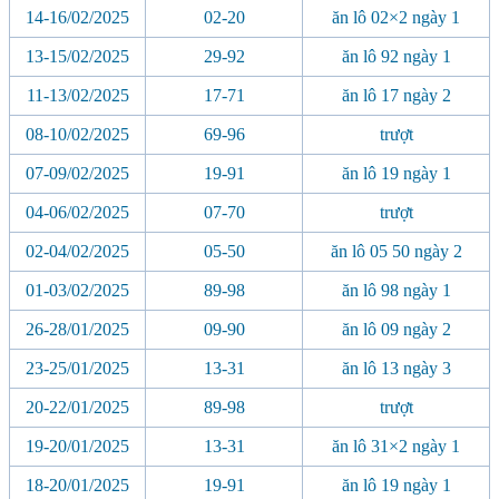
14-16/02/2025
02-20
ăn lô 02×2 ngày 1
13-15/02/2025
29-92
ăn lô 92 ngày 1
11-13/02/2025
17-71
ăn lô 17 ngày 2
08-10/02/2025
69-96
trượt
07-09/02/2025
19-91
ăn lô 19 ngày 1
04-06/02/2025
07-70
trượt
02-04/02/2025
05-50
ăn lô 05 50 ngày 2
01-03/02/2025
89-98
ăn lô 98 ngày 1
26-28/01/2025
09-90
ăn lô 09 ngày 2
23-25/01/2025
13-31
ăn lô 13 ngày 3
20-22/01/2025
89-98
trượt
19-20/01/2025
13-31
ăn lô 31×2 ngày 1
18-20/01/2025
19-91
ăn lô 19 ngày 1