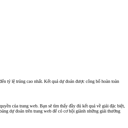
ến tỷ lệ trúng cao nhất. Kết quả dự đoán được công bố hoàn toàn
yền của trang web. Bạn sẽ tìm thấy đầy đủ kết quả về giải đặc biệt,
bảng dự đoán trên trang web để có cơ hội giành những giải thưởng