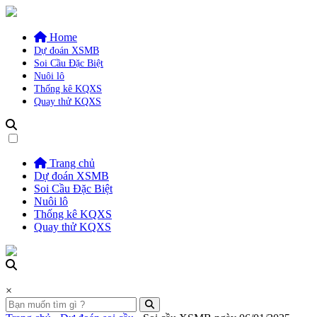
Home
Dự đoán XSMB
Soi Cầu Đặc Biệt
Nuôi lô
Thống kê KQXS
Quay thử KQXS
Trang chủ
Dự đoán XSMB
Soi Cầu Đặc Biệt
Nuôi lô
Thống kê KQXS
Quay thử KQXS
×