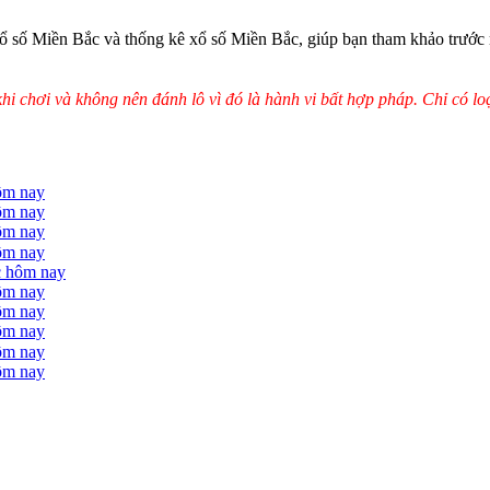
 số Miền Bắc và thống kê xổ số Miền Bắc, giúp bạn tham khảo trước mỗ
hi chơi và không nên đánh lô vì đó là hành vi bất hợp pháp. Chỉ có loạ
ôm nay
ôm nay
ôm nay
ôm nay
c hôm nay
ôm nay
ôm nay
ôm nay
ôm nay
ôm nay