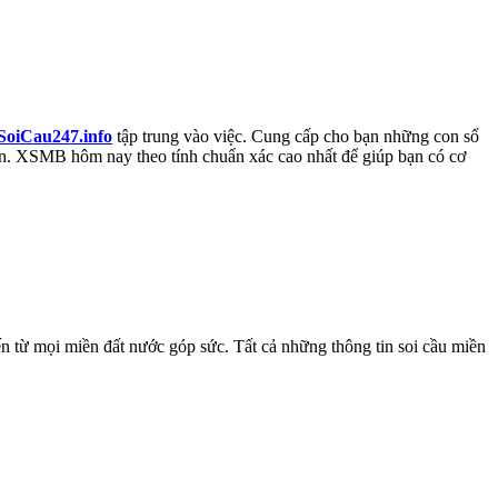
SoiCau247.info
tập trung vào việc. Cung cấp cho bạn những con số
đoán. XSMB hôm nay theo tính chuẩn xác cao nhất để giúp bạn có cơ
ến từ mọi miền đất nước góp sức. Tất cả những thông tin soi cầu miền