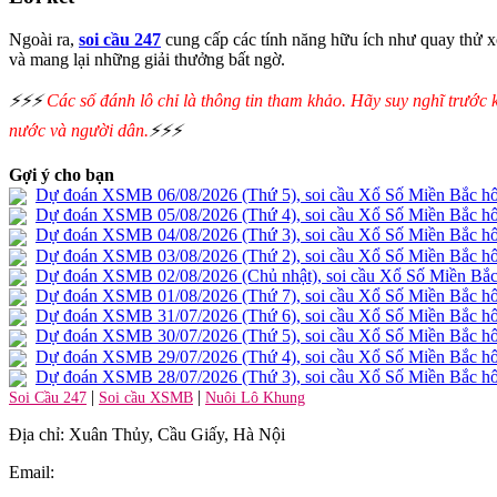
Ngoài ra,
soi cầu 247
cung cấp các tính năng hữu ích như quay thử xổ
và mang lại những giải thưởng bất ngờ.
⚡⚡⚡
Các số đánh lô chỉ là thông tin tham khảo. Hãy suy nghĩ trước k
nước và người dân.
⚡⚡⚡
Gợi ý cho bạn
Dự đoán XSMB 06/08/2026 (Thứ 5), soi cầu Xổ Số Miền Bắc h
Dự đoán XSMB 05/08/2026 (Thứ 4), soi cầu Xổ Số Miền Bắc h
Dự đoán XSMB 04/08/2026 (Thứ 3), soi cầu Xổ Số Miền Bắc h
Dự đoán XSMB 03/08/2026 (Thứ 2), soi cầu Xổ Số Miền Bắc h
Dự đoán XSMB 02/08/2026 (Chủ nhật), soi cầu Xổ Số Miền Bắ
Dự đoán XSMB 01/08/2026 (Thứ 7), soi cầu Xổ Số Miền Bắc h
Dự đoán XSMB 31/07/2026 (Thứ 6), soi cầu Xổ Số Miền Bắc h
Dự đoán XSMB 30/07/2026 (Thứ 5), soi cầu Xổ Số Miền Bắc h
Dự đoán XSMB 29/07/2026 (Thứ 4), soi cầu Xổ Số Miền Bắc h
Dự đoán XSMB 28/07/2026 (Thứ 3), soi cầu Xổ Số Miền Bắc h
|
|
Soi Cầu 247
Soi cầu XSMB
Nuôi Lô Khung
Địa chỉ: Xuân Thủy, Cầu Giấy, Hà Nội
Email: