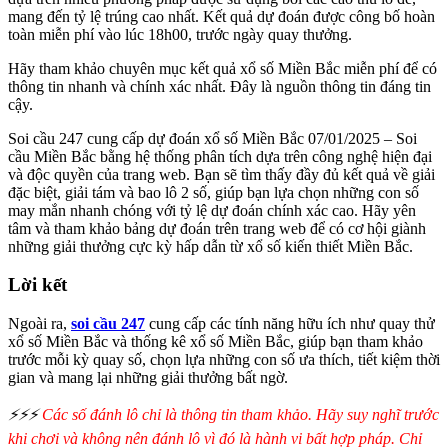
mang đến tỷ lệ trúng cao nhất. Kết quả dự đoán được công bố hoàn
toàn miễn phí vào lúc 18h00, trước ngày quay thưởng.
Hãy tham khảo chuyên mục kết quả xổ số Miền Bắc miễn phí để có
thông tin nhanh và chính xác nhất. Đây là nguồn thông tin đáng tin
cậy.
Soi cầu 247 cung cấp dự đoán xổ số Miền Bắc 07/01/2025 – Soi
cầu Miền Bắc bằng hệ thống phân tích dựa trên công nghệ hiện đại
và độc quyền của trang web. Bạn sẽ tìm thấy đầy đủ kết quả về giải
đặc biệt, giải tám và bao lô 2 số, giúp bạn lựa chọn những con số
may mắn nhanh chóng với tỷ lệ dự đoán chính xác cao. Hãy yên
tâm và tham khảo bảng dự đoán trên trang web để có cơ hội giành
những giải thưởng cực kỳ hấp dẫn từ xổ số kiến thiết Miền Bắc.
Lời kết
Ngoài ra,
soi cầu 247
cung cấp các tính năng hữu ích như quay thử
xổ số Miền Bắc và thống kê xổ số Miền Bắc, giúp bạn tham khảo
trước mỗi kỳ quay số, chọn lựa những con số ưa thích, tiết kiệm thời
gian và mang lại những giải thưởng bất ngờ.
⚡⚡⚡
Các số đánh lô chỉ là thông tin tham khảo. Hãy suy nghĩ trước
khi chơi và không nên đánh lô vì đó là hành vi bất hợp pháp. Chỉ