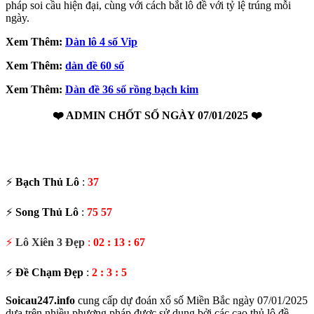
pháp soi cầu hiện đại, cùng với cách bắt lô đề với tỷ lệ trúng mỗi
ngày.
Xem Thêm:
Dàn lô 4 số Vip
Xem Thêm:
dàn đề 60 số
Xem Thêm:
Dàn đề 36 số rồng bạch kim
❤️ ADMIN CHỐT SỐ NGÀY 07/01/2025 ❤️
️️⚡
Bạch Thủ Lô
:
37
️️⚡
Song Thủ Lô
:
75 57
️️⚡
Lô Xiên 3 Đẹp
:
02 : 13 : 67
️⚡
Đề Chạm Đẹp
:
2 : 3 : 5
Soicau247.info
cung cấp dự đoán xổ số Miền Bắc ngày 07/01/2025
dựa trên nhiều phương pháp được sử dụng bởi các cao thủ lô đề,