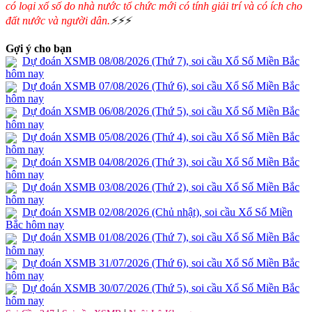
có loại xổ số do nhà nước tổ chức mới có tính giải trí và có ích cho
đất nước và người dân.
⚡⚡⚡
Gợi ý cho bạn
Dự đoán XSMB 08/08/2026 (Thứ 7), soi cầu Xổ Số Miền Bắc
hôm nay
Dự đoán XSMB 07/08/2026 (Thứ 6), soi cầu Xổ Số Miền Bắc
hôm nay
Dự đoán XSMB 06/08/2026 (Thứ 5), soi cầu Xổ Số Miền Bắc
hôm nay
Dự đoán XSMB 05/08/2026 (Thứ 4), soi cầu Xổ Số Miền Bắc
hôm nay
Dự đoán XSMB 04/08/2026 (Thứ 3), soi cầu Xổ Số Miền Bắc
hôm nay
Dự đoán XSMB 03/08/2026 (Thứ 2), soi cầu Xổ Số Miền Bắc
hôm nay
Dự đoán XSMB 02/08/2026 (Chủ nhật), soi cầu Xổ Số Miền
Bắc hôm nay
Dự đoán XSMB 01/08/2026 (Thứ 7), soi cầu Xổ Số Miền Bắc
hôm nay
Dự đoán XSMB 31/07/2026 (Thứ 6), soi cầu Xổ Số Miền Bắc
hôm nay
Dự đoán XSMB 30/07/2026 (Thứ 5), soi cầu Xổ Số Miền Bắc
hôm nay