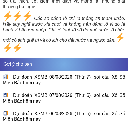
số ưa thích, tiết kiệm thời gian và mang lại những giải
thưởng bất ngờ.
Các số đánh lô chỉ là thông tin tham khảo.
Hãy suy nghĩ trước khi chơi và không nên đánh lô vì đó là
hành vi bất hợp pháp. Chỉ có loại xổ số do nhà nước tổ chức
mới có tính giải trí và có ích cho đất nước và người dân.
Gợi ý cho bạn
Dự đoán XSMB 08/08/2026 (Thứ 7), soi cầu Xổ Số
Miền Bắc hôm nay
Dự đoán XSMB 07/08/2026 (Thứ 6), soi cầu Xổ Số
Miền Bắc hôm nay
Dự đoán XSMB 06/08/2026 (Thứ 5), soi cầu Xổ Số
Miền Bắc hôm nay