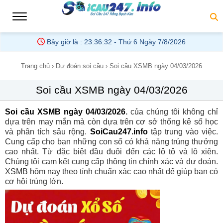
Bây giờ là :
23:36:32 - Thứ 6 Ngày 7/8/2026
Trang chủ
›
Dự đoán soi cầu
›
Soi cầu XSMB ngày 04/03/2026
Soi cầu XSMB ngày 04/03/2026
Soi cầu XSMB ngày 04/03/2026
.
của chúng tôi không chỉ
dựa trên may mắn mà còn dựa trên cơ sở thống kê số học
và phân tích sâu rộng.
SoiCau247.info
tập trung vào việc.
Cung cấp cho bạn những con số có khả năng trúng thưởng
cao nhất. Từ đặc biệt đầu đuôi đến các lô tô và lô xiên.
Chúng tôi cam kết cung cấp thông tin chính xác và dự đoán.
XSMB hôm nay theo tính chuẩn xác cao nhất để giúp bạn có
cơ hội trúng lớn.