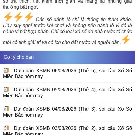
số ưa thích, tiết kiệm thời gian và mang lại những giải
thưởng bất ngờ.
Các số đánh lô chỉ là thông tin tham khảo.
Hãy suy nghĩ trước khi chơi và không nên đánh lô vì đó là
hành vi bất hợp pháp. Chỉ có loại xổ số do nhà nước tổ chức
mới có tính giải trí và có ích cho đất nước và người dân.
Gợi ý cho bạn
Dự đoán XSMB 06/08/2026 (Thứ 5), soi cầu Xổ Số
Miền Bắc hôm nay
Dự đoán XSMB 05/08/2026 (Thứ 4), soi cầu Xổ Số
Miền Bắc hôm nay
Dự đoán XSMB 04/08/2026 (Thứ 3), soi cầu Xổ Số
Miền Bắc hôm nay
Dự đoán XSMB 03/08/2026 (Thứ 2), soi cầu Xổ Số
Miền Bắc hôm nay