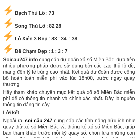
Bạch Thủ Lô
:
73
Song Thủ Lô
:
82 28
Lô Xiên 3 Đẹp
: 83 : 34 : 38
Đề Chạm Đẹp
: 1
: 3 : 7
Soicau247.info
cung cấp dự đoán xổ số Miền Bắc dựa trên
nhiều phương pháp được sử dụng bởi các cao thủ lô đề,
mang đến tỷ lệ trúng cao nhất. Kết quả dự đoán được công
bố hoàn toàn miễn phí vào lúc 18h00, trước ngày quay
thưởng.
Hãy tham khảo chuyên mục kết quả xổ số Miền Bắc miễn
phí để có thông tin nhanh và chính xác nhất. Đây là nguồn
thông tin đáng tin cậy.
Lời kết
Ngoài ra,
soi cầu 247
cung cấp các tính năng hữu ích như
quay thử xổ số Miền Bắc và thống kê xổ số Miền Bắc, giúp
bạn tham khảo trước mỗi kỳ quay số, chọn lựa những con