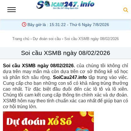
Bây giờ là :
15:31:22 - Thứ 6 Ngày 7/8/2026
Trang chủ
›
Dự đoán soi cầu
›
Soi cầu XSMB ngày 08/02/2026
Soi cầu XSMB ngày 08/02/2026
Soi cầu XSMB ngày 08/02/2026
.
của chúng tôi không chỉ
dựa trên may mắn mà còn dựa trên cơ sở thống kê số học
và phân tích sâu rộng.
SoiCau247.info
tập trung vào việc.
Cung cấp cho bạn những con số có khả năng trúng thưởng
cao nhất. Từ đặc biệt đầu đuôi đến các lô tô và lô xiên.
Chúng tôi cam kết cung cấp thông tin chính xác và dự đoán.
XSMB hôm nay theo tính chuẩn xác cao nhất để giúp bạn có
cơ hội trúng lớn.