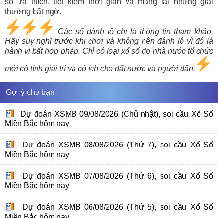
số ưa thích, tiết kiệm thời gian và mang lại những giải
thưởng bất ngờ.
Các số đánh lô chỉ là thông tin tham khảo.
Hãy suy nghĩ trước khi chơi và không nên đánh lô vì đó là
hành vi bất hợp pháp. Chỉ có loại xổ số do nhà nước tổ chức
mới có tính giải trí và có ích cho đất nước và người dân.
Gợi ý cho bạn
Dự đoán XSMB 09/08/2026 (Chủ nhật), soi cầu Xổ Số
Miền Bắc hôm nay
Dự đoán XSMB 08/08/2026 (Thứ 7), soi cầu Xổ Số
Miền Bắc hôm nay
Dự đoán XSMB 07/08/2026 (Thứ 6), soi cầu Xổ Số
Miền Bắc hôm nay
Dự đoán XSMB 06/08/2026 (Thứ 5), soi cầu Xổ Số
Miền Bắc hôm nay