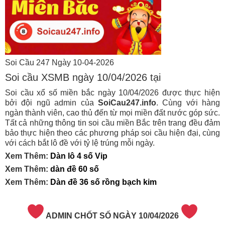
Soi Cầu 247 Ngày 10-04-2026
Soi cầu XSMB ngày 10/04/2026 tại
Soi cầu xổ số miền bắc ngày 10/04/2026 được thực hiện
bởi đội ngũ admin của
SoiCau247.info
. Cùng với hàng
ngàn thành viên, cao thủ đến từ mọi miền đất nước góp sức.
Tất cả những thông tin soi cầu miền Bắc trên trang đều đảm
bảo thực hiện theo các phương pháp soi cầu hiện đại, cùng
với cách bắt lô đề với tỷ lệ trúng mỗi ngày.
Xem Thêm:
Dàn lô 4 số Vip
Xem Thêm:
dàn đề 60 số
Xem Thêm:
Dàn đề 36 số rồng bạch kim
ADMIN CHỐT SỐ NGÀY 10/04/2026