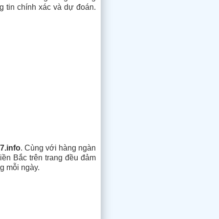
g tin chính xác và dự đoán.
7.info
. Cùng với hàng ngàn
miền Bắc trên trang đều đảm
ng mỗi ngày.