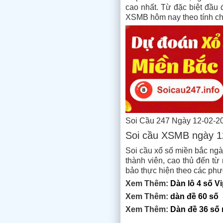
cao nhất. Từ đặc biệt đầu 
XSMB hôm nay theo tính chu
Soi Cầu 247 Ngày 12-02-2
Soi cầu XSMB ngày 12
Soi cầu xổ số miền bắc ng
thành viên, cao thủ đến từ
bảo thực hiện theo các phươ
Xem Thêm:
Dàn lô 4 số V
Xem Thêm:
dàn đề 60 số
Xem Thêm:
Dàn đề 36 số 