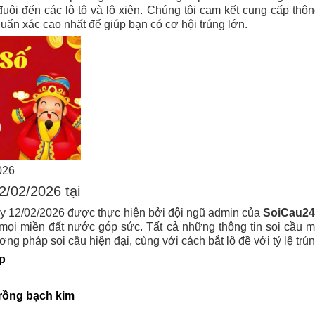
đuôi đến các lô tô và lô xiên. Chúng tôi cam kết cung cấp thôn
ẩn xác cao nhất để giúp bạn có cơ hội trúng lớn.
026
/02/2026 tại
ày 12/02/2026 được thực hiện bởi đội ngũ admin của
SoiCau24
 mọi miền đất nước góp sức. Tất cả những thông tin soi cầu 
ng pháp soi cầu hiện đại, cùng với cách bắt lô đề với tỷ lệ trú
ip
rồng bạch kim