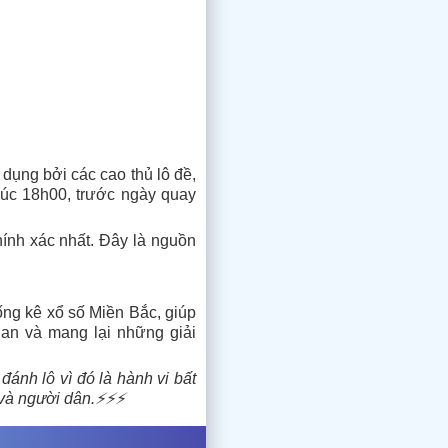
ụng bởi các cao thủ lô đề,
lúc 18h00, trước ngày quay
ính xác nhất. Đây là nguồn
ống kê xổ số Miền Bắc, giúp
ian và mang lại những giải
đánh lô vì đó là hành vi bất
c và người dân.⚡⚡⚡