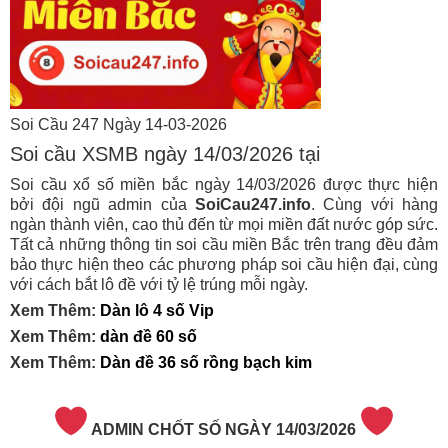
Soi Cầu 247 Ngày 14-03-2026
Soi cầu XSMB ngày 14/03/2026 tại
Soi cầu xổ số miền bắc ngày 14/03/2026 được thực hiện
bởi đội ngũ admin của
SoiCau247.info
. Cùng với hàng
ngàn thành viên, cao thủ đến từ mọi miền đất nước góp sức.
Tất cả những thông tin soi cầu miền Bắc trên trang đều đảm
bảo thực hiện theo các phương pháp soi cầu hiện đại, cùng
với cách bắt lô đề với tỷ lệ trúng mỗi ngày.
Xem Thêm:
Dàn lô 4 số Vip
Xem Thêm:
dàn đề 60 số
Xem Thêm:
Dàn đề 36 số rồng bạch kim
ADMIN CHỐT SỐ NGÀY 14/03/2026