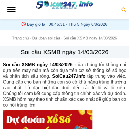
Bây giờ là :
08:45:31 - Thứ 5 Ngày 6/8/2026
Trang chủ
›
Dự đoán soi cầu
›
Soi cầu XSMB ngày 14/03/2026
Soi cầu XSMB ngày 14/03/2026
Soi cầu XSMB ngày 14/03/2026
.
của chúng tôi không chỉ
dựa trên may mắn mà còn dựa trên cơ sở thống kê số học
và phân tích sâu rộng.
SoiCau247.info
tập trung vào việc.
Cung cấp cho bạn những con số có khả năng trúng thưởng
cao nhất. Từ đặc biệt đầu đuôi đến các lô tô và lô xiên.
Chúng tôi cam kết cung cấp thông tin chính xác và dự đoán.
XSMB hôm nay theo tính chuẩn xác cao nhất để giúp bạn có
cơ hội trúng lớn.