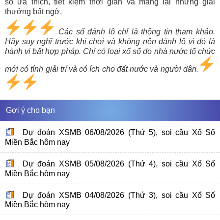
số ưa thích, tiết kiệm thời gian và mang lại những giải
thưởng bất ngờ.
Các số đánh lô chỉ là thông tin tham khảo.
Hãy suy nghĩ trước khi chơi và không nên đánh lô vì đó là
hành vi bất hợp pháp. Chỉ có loại xổ số do nhà nước tổ chức
mới có tính giải trí và có ích cho đất nước và người dân.
Gợi ý cho bạn
Dự đoán XSMB 06/08/2026 (Thứ 5), soi cầu Xổ Số
Miền Bắc hôm nay
Dự đoán XSMB 05/08/2026 (Thứ 4), soi cầu Xổ Số
Miền Bắc hôm nay
Dự đoán XSMB 04/08/2026 (Thứ 3), soi cầu Xổ Số
Miền Bắc hôm nay