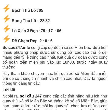
Bạch Thủ Lô
:
05
Song Thủ Lô
:
28 82
Lô Xiên 3 Đẹp
:
79 : 17 : 06
Đề Chạm Đẹp
2 : 0 : 6
Soicau247.info
cung cấp dự đoán xổ số Miền Bắc dựa trên
nhiều phương pháp được sử dụng bởi các cao thủ lô đề,
mang đến tỷ lệ trúng cao nhất. Kết quả dự đoán được công
bố hoàn toàn miễn phí vào lúc 18h00, trước ngày quay
thưởng.
Hãy tham khảo chuyên mục kết quả xổ số Miền Bắc miễn
phí để có thông tin nhanh và chính xác nhất. Đây là nguồn
thông tin đáng tin cậy.
Lời kết
Ngoài ra,
soi cầu 247
cung cấp các tính năng hữu ích như
quay thử xổ số Miền Bắc và thống kê xổ số Miền Bắc, giúp
bạn tham khảo trước mỗi kỳ quay số, chọn lựa những con