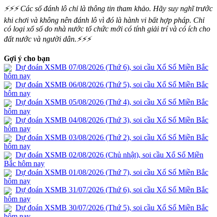
⚡⚡⚡ Các số đánh lô chỉ là thông tin tham khảo. Hãy suy nghĩ trước
khi chơi và không nên đánh lô vì đó là hành vi bất hợp pháp. Chỉ
có loại xổ số do nhà nước tổ chức mới có tính giải trí và có ích cho
đất nước và người dân.⚡⚡⚡
Gợi ý cho bạn
Dự đoán XSMB 07/08/2026 (Thứ 6), soi cầu Xổ Số Miền Bắc
hôm nay
Dự đoán XSMB 06/08/2026 (Thứ 5), soi cầu Xổ Số Miền Bắc
hôm nay
Dự đoán XSMB 05/08/2026 (Thứ 4), soi cầu Xổ Số Miền Bắc
hôm nay
Dự đoán XSMB 04/08/2026 (Thứ 3), soi cầu Xổ Số Miền Bắc
hôm nay
Dự đoán XSMB 03/08/2026 (Thứ 2), soi cầu Xổ Số Miền Bắc
hôm nay
Dự đoán XSMB 02/08/2026 (Chủ nhật), soi cầu Xổ Số Miền
Bắc hôm nay
Dự đoán XSMB 01/08/2026 (Thứ 7), soi cầu Xổ Số Miền Bắc
hôm nay
Dự đoán XSMB 31/07/2026 (Thứ 6), soi cầu Xổ Số Miền Bắc
hôm nay
Dự đoán XSMB 30/07/2026 (Thứ 5), soi cầu Xổ Số Miền Bắc
hôm nay