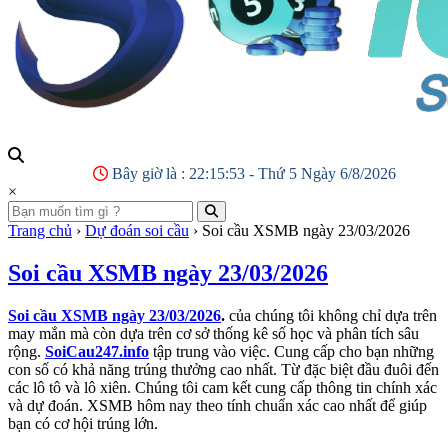
Bây giờ là :
22:15:53 - Thứ 5 Ngày 6/8/2026
×
Trang chủ
›
Dự đoán soi cầu
›
Soi cầu XSMB ngày 23/03/2026
Soi cầu XSMB ngày 23/03/2026
Soi cầu XSMB ngày 23/03/2026
.
của chúng tôi không chỉ dựa trên
may mắn mà còn dựa trên cơ sở thống kê số học và phân tích sâu
rộng.
SoiCau247.info
tập trung vào việc. Cung cấp cho bạn những
con số có khả năng trúng thưởng cao nhất. Từ đặc biệt đầu đuôi đến
các lô tô và lô xiên. Chúng tôi cam kết cung cấp thông tin chính xác
và dự đoán. XSMB hôm nay theo tính chuẩn xác cao nhất để giúp
bạn có cơ hội trúng lớn.