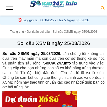
Bây giờ là :
06:04:26 - Thứ 5 Ngày 6/8/2026
Trang chủ
›
Dự đoán soi cầu
›
Soi cầu XSMB ngày 25/03/2026
Soi cầu XSMB ngày 25/03/2026
Soi cầu XSMB ngày 25/03/2026
.
của chúng tôi không chỉ
dựa trên may mắn mà còn dựa trên cơ sở thống kê số học
và phân tích sâu rộng.
SoiCau247.info
tập trung vào việc.
Cung cấp cho bạn những con số có khả năng trúng thưởng
cao nhất. Từ đặc biệt đầu đuôi đến các lô tô và lô xiên.
Chúng tôi cam kết cung cấp thông tin chính xác và dự đoán.
XSMB hôm nay theo tính chuẩn xác cao nhất để giúp bạn có
cơ hội trúng lớn.