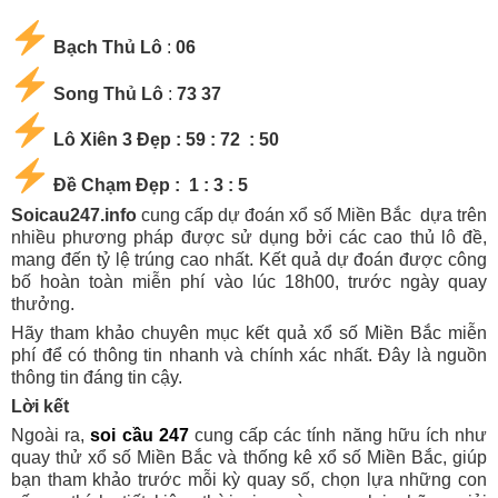
Bạch Thủ Lô
:
06
Song Thủ Lô
:
73 37
Lô Xiên 3 Đẹp
: 59 : 72 : 50
Đề Chạm Đẹp
:
1 : 3 : 5
Soicau247.info
cung cấp dự đoán xổ số Miền Bắc dựa trên
nhiều phương pháp được sử dụng bởi các cao thủ lô đề,
mang đến tỷ lệ trúng cao nhất. Kết quả dự đoán được công
bố hoàn toàn miễn phí vào lúc 18h00, trước ngày quay
thưởng.
Hãy tham khảo chuyên mục kết quả xổ số Miền Bắc miễn
phí để có thông tin nhanh và chính xác nhất. Đây là nguồn
thông tin đáng tin cậy.
Lời kết
Ngoài ra,
soi cầu 247
cung cấp các tính năng hữu ích như
quay thử xổ số Miền Bắc và thống kê xổ số Miền Bắc, giúp
bạn tham khảo trước mỗi kỳ quay số, chọn lựa những con